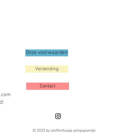
Onze voorwaarden
Verzending
Contact
l.com
d)
© 2025 by stoffenhuisje pimpajoentje