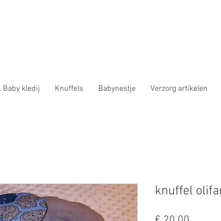
Baby kledij
Knuffels
Babynestje
Verzorg artikelen
knuffel olifa
Prijs
€ 20,00