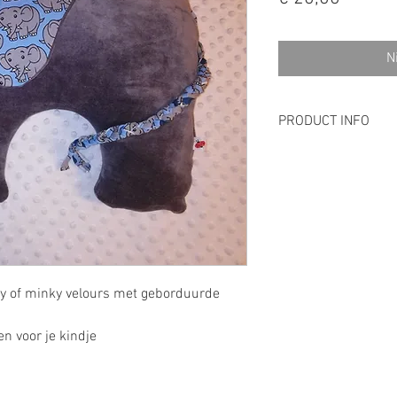
N
PRODUCT INFO
Deze kussen/knuffel
hoofd van een kindj
spelen met het staa
uit de zachte stof 
Wassen in de wasm
in de droogkast, ge
als het droog is, 
cky of minky velours met geborduurde
n voor je kindje