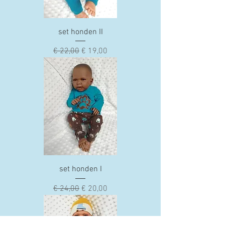
set honden II
Normale prijs
Verkoopprijs
€ 22,00
€ 19,00
set honden I
Normale prijs
Verkoopprijs
€ 24,00
€ 20,00