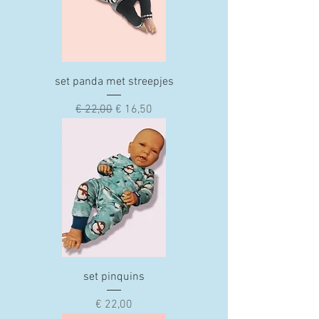
set panda met streepjes
Normale prijs
Verkoopprijs
€ 22,00
€ 16,50
set pinquins
Prijs
€ 22,00