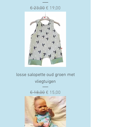
Normale prijs
Verkoopprijs
€ 23,00
€ 19,00
losse salopette oud groen met
vliegtuigen
Normale prijs
Verkoopprijs
€ 18,00
€ 15,00