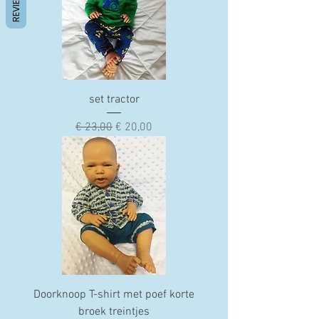
REVIEWS
set tractor
Normale prijs
Verkoopprijs
€ 23,00
€ 20,00
Doorknoop T-shirt met poef korte
broek treintjes