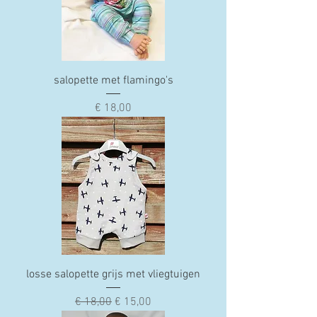
salopette met flamingo's
Prijs
€ 18,00
losse salopette grijs met vliegtuigen
Normale prijs
Verkoopprijs
€ 18,00
€ 15,00