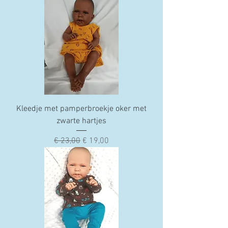
Kleedje met pamperbroekje oker met
zwarte hartjes
Normale prijs
Verkoopprijs
€ 23,00
€ 19,00