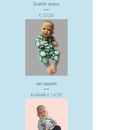
Grafitti dress
Prijs
€ 20,00
set appels
Normale prijs
Verkoopprijs
€ 22,00
€ 16,50