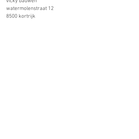
vicky bauwen
watermolenstraat 12
8500 kortrijk
stoffenhuisje.pimpajoentje@gmail.com
BTWnr. BE0751.791.471(vrijgesteld)
Onze voorwaarden
Verzending
Contact
© 2025 by stoffenhuisje pimpajoentje