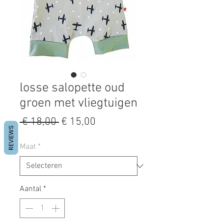
losse salopette oud
groen met vliegtuigen
Normale
Verkoopprijs
 € 18,00 
€ 15,00
REVIEWS
prijs
Maat
*
Aantal
*