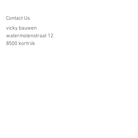
Contact Us
vicky bauwen
watermolenstraat 12
8500 kortrijk
stoffenhuisje.pimpajoentje@gmail.com
BTWnr. BE0751.791.471(vrijgesteld)
Onze voorwaarden
Verzending
Contact