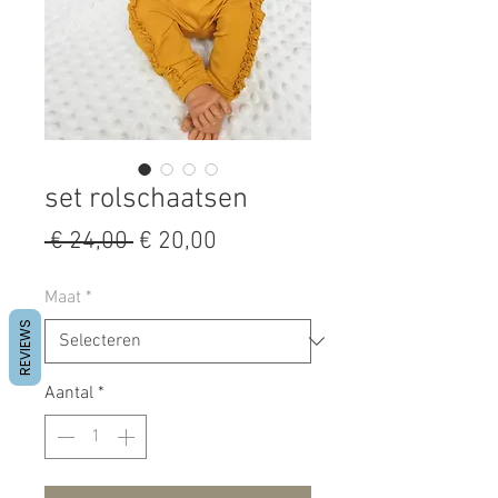
set rolschaatsen
Normale
Verkoopprijs
 € 24,00 
€ 20,00
prijs
Maat
*
REVIEWS
Aantal
*