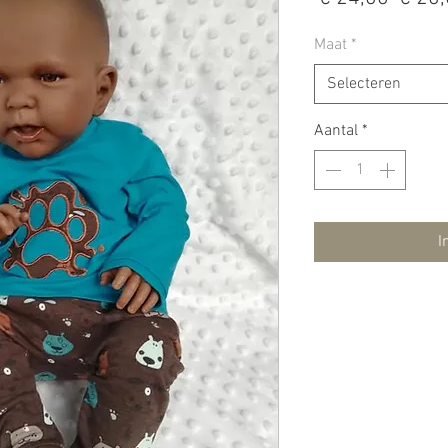
prijs
Maat
*
Selecteren
Aantal
*
I