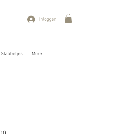
Inloggen
Slabbetjes
More
ale
Verkoopprijs
,00