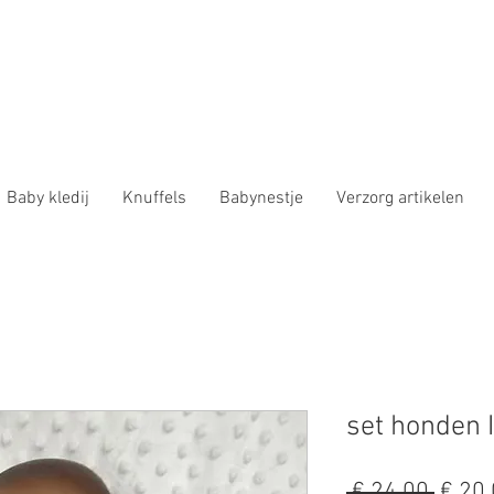
Baby kledij
Knuffels
Babynestje
Verzorg artikelen
set honden I
Norm
 € 24,00 
€ 20