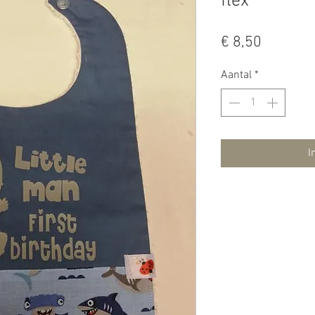
flex
Prijs
€ 8,50
Aantal
*
I