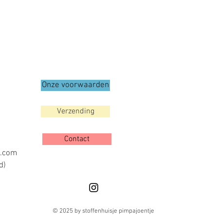
Onze voorwaarden
Verzending
Contact
l.com
d)
© 2025 by stoffenhuisje pimpajoentje