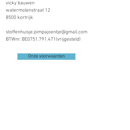
vicky bauwen
watermolenstraat 12
8500 kortrijk
stoffenhuisje.pimpajoentje@gmail.com
BTWnr. BE0751.791.471(vrijgesteld)
Onze voorwaarden
Verzending
Contact
© 2025 by stoffenhuisje pimpajoentje