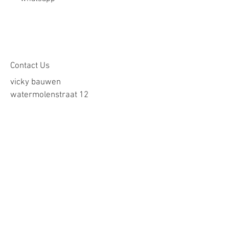
Contact Us
vicky bauwen
watermolenstraat 12
8500 kortrijk
stoffenhuisje.pimpajoentje@gmail.com
BTWnr. BE0751.791.471(vrijgesteld)
Onze voorwaarden
Verzending