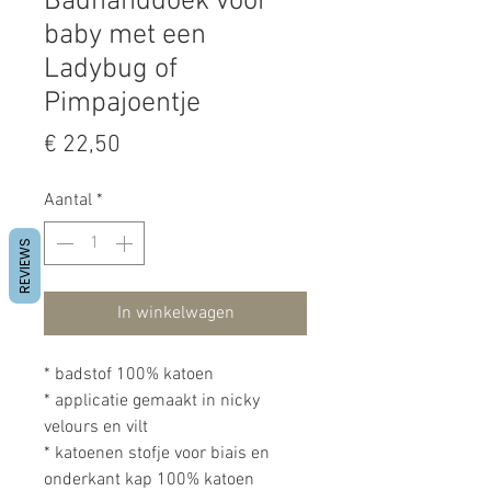
Badhanddoek voor
baby met een
Ladybug of
Pimpajoentje
Prijs
€ 22,50
Aantal
*
REVIEWS
In winkelwagen
* badstof 100% katoen
* applicatie gemaakt in nicky
velours en vilt
* katoenen stofje voor biais en
onderkant kap 100% katoen